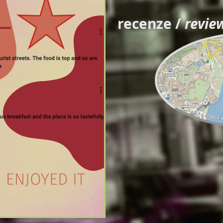
recenze /
revie